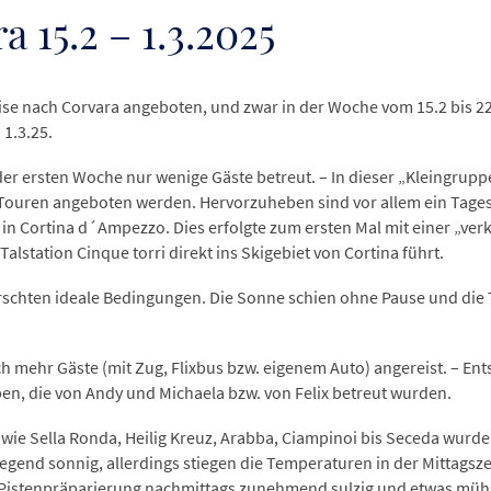
 15.2 – 1.3.2025
se nach Corvara angeboten, und zwar in der Woche vom 15.2 bis 22
 1.3.25.
er ersten Woche nur wenige Gäste betreut. – In dieser „Kleingrup
Touren angeboten werden. Hervorzuheben sind vor allem ein Tages
in Cortina d´Ampezzo. Dies erfolgte zum ersten Mal mit einer „ver
alstation Cinque torri direkt ins Skigebiet von Cortina führt.
chten ideale Bedingungen. Die Sonne schien ohne Pause und die
h mehr Gäste (mit Zug, Flixbus bzw. eigenem Auto) angereist. – En
ppen, die von Andy und Michaela bzw. von Felix betreut wurden.
 wie Sella Ronda, Heilig Kreuz, Arabba, Ciampinoi bis Seceda wurd
gend sonnig, allerdings stiegen die Temperaturen in der Mittagszei
r Pistenpräparierung nachmittags zunehmend sulzig und etwas müh