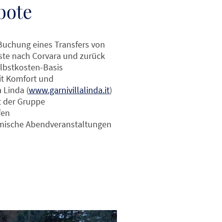
bote
Buchung eines Transfers von
ste nach Corvara und zurück
elbstkosten-Basis
it Komfort und
a Linda
(
www.garnivillalinda.it
)
t der Gruppe
fen
mische Abendveranstaltungen