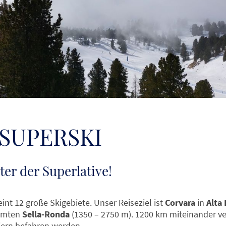
SUPERSKI
ter der Superlative!
int 12 große Ski­gebiete. Unser Reiseziel ist
Corvara
in
Alta
ühmten
Sella-Ronda
(1350 – 2750 m). 1200 km miteinander v
iern befahren werden.