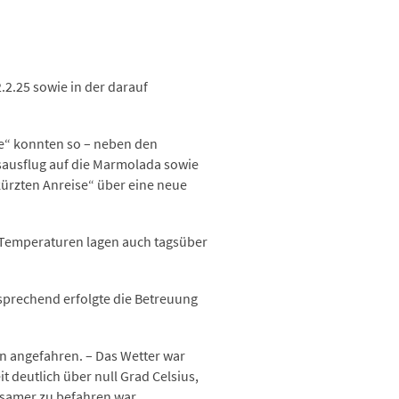
.2.25 sowie in der darauf
pe“ konnten so – neben den
ausflug auf die Marmolada sowie
kürzten Anreise“ über eine neue
 Temperaturen lagen auch tagsüber
tsprechend erfolgte die Betreuung
en angefahren. – Das Wetter war
t deutlich über null Grad Celsius,
samer zu befahren war.