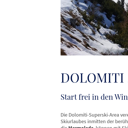
DOLOMITI 
Start frei in den Win
Die Dolomiti-Superski-Area vere
Ski­urlaubes inmitten der ber
die
Marmolada
, können mit Sk