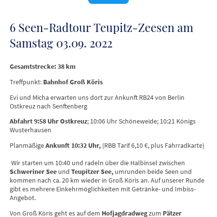
6 Seen-Radtour Teupitz-Zeesen am
Samstag 03.09. 2022
Gesamtstrecke: 38 km
Treffpunkt:
Bahnhof Groß Köris
Evi und Micha erwarten uns dort zur Ankunft RB24 von Berlin
Ostkreuz nach Senftenberg
Abfahrt 9:58 Uhr Ostkreuz
; 10:06 Uhr Schöneweide; 10:21 Königs
Wusterhausen
Planmäßige
Ankunft 10:32 Uhr,
(RBB Tarif 6,10 €, plus Fahrradkarte)
Wir starten um 10:40 und radeln über die Halbinsel zwischen
Schweriner See
und
Teupitzer See,
umrunden beide Seen und
kommen nach ca. 20 km wieder in Groß Köris an. Auf unserer Runde
gibt es mehrere Einkehrmöglichkeiten mit Getränke- und Imbiss-
Angebot.
Von Groß Köris geht es auf dem
Hofjagdradweg
zum
Pätzer