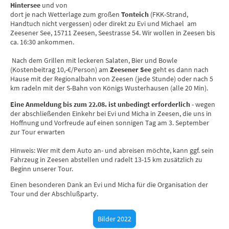
Hintersee
und von
dort je nach Wetterlage zum großen
Tonteich
(FKK-Strand,
Handtuch nicht vergessen) oder direkt zu Evi und Michael am
Zeesener See, 15711 Zeesen, Seestrasse 54. Wir wollen in Zeesen bis
ca. 16:30 ankommen.
Nach dem Grillen mit leckeren Salaten, Bier und Bowle
(Kostenbeitrag 10,-€/Person) am
Zeesener See
geht es dann nach
Hause mit der Regionalbahn von Zeesen (jede Stunde) oder nach 5
km radeln mit der S-Bahn von Königs Wusterhausen (alle 20 Min).
Eine Anmeldung bis zum 22.08. ist unbedingt erforderlich
- wegen
der abschließenden Einkehr bei Evi und Micha in Zeesen, die uns in
Hoffnung und Vorfreude auf einen sonnigen Tag am 3. September
zur Tour erwarten
Hinweis: Wer mit dem Auto an- und abreisen möchte, kann ggf. sein
Fahrzeug in Zeesen abstellen und radelt 13-15 km zusätzlich zu
Beginn unserer Tour.
Einen besonderen Dank an Evi und Micha für die Organisation der
Tour und der Abschlußparty.
Bilder 2022