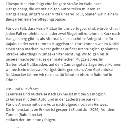
Elitesportler. Nun folgt eine längere Straße im Wald nach
Hangelsberg, die wir mit einigen Autos teilen müssen. In
Hangelsberg, ungefähr der Mitte unserer Tour, planen wir in einem
Biergarten eine Verpflegungspause.
Für den Fall, dass keine Plätze für uns verfügbar sind, würde ich auf
jeden Fall empfehlen, ein oder zwei Riegel mitzunehmen. Kurz nach
Hangelsberg gibt es als Alternative eine schöne Anlegestelle für
Kajaks an der verträumten Müggelspree. Dort können wir im Notfall
einen Stop machen. Weiter geht es auf der ursprünglich geplanten
Strecke, allerdings in umgekehrter Richtung. Wir folgen bis zu
unserer nächsten Pause der malerischen Müggelspree. Im
Gartenlokal Nußknacker, auf dem Campingplatz Jägerbude, können
wir noch ein oder zwei Kaltgetränke genießen. Vom Gartenlokal
Nußknacker fahren wir noch ca. 30 Minuten bis zum Bahnhof in
Erkner.
Hin- und Rückfahrt:
1) Anreise und Rückreise nach Erkner ist mit der S3 möglich.
2) Anreise mit dem Auto und in der Ladestraße parken.
Für die Anreise mit dem Auto nachfolgend noch ein Hinweis:
Die Innenstadt von Erkner ist gesperrt (Stand Juli 2026). Vor dem
Tunnel (Bahnstrecke)
einfach der Umleitung folgen.